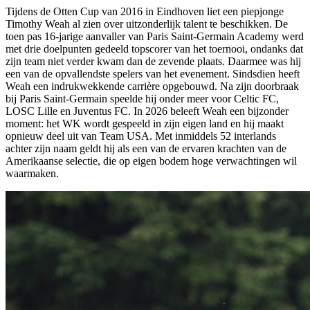
Tijdens de Otten Cup van 2016 in Eindhoven liet een piepjonge
Timothy Weah al zien over uitzonderlijk talent te beschikken. De
toen pas 16-jarige aanvaller van Paris Saint-Germain Academy werd
met drie doelpunten gedeeld topscorer van het toernooi, ondanks dat
zijn team niet verder kwam dan de zevende plaats. Daarmee was hij
een van de opvallendste spelers van het evenement. Sindsdien heeft
Weah een indrukwekkende carrière opgebouwd. Na zijn doorbraak
bij Paris Saint-Germain speelde hij onder meer voor Celtic FC,
LOSC Lille en Juventus FC. In 2026 beleeft Weah een bijzonder
moment: het WK wordt gespeeld in zijn eigen land en hij maakt
opnieuw deel uit van Team USA. Met inmiddels 52 interlands
achter zijn naam geldt hij als een van de ervaren krachten van de
Amerikaanse selectie, die op eigen bodem hoge verwachtingen wil
waarmaken.