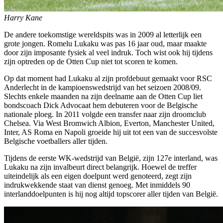
Harry Kane
De andere toekomstige wereldspits was in 2009 al letterlijk een
grote jongen. Romelu Lukaku was pas 16 jaar oud, maar maakte
door zijn imposante fysiek al veel indruk. Toch wist ook hij tijdens
zijn optreden op de Otten Cup niet tot scoren te komen.
Op dat moment had Lukaku al zijn profdebuut gemaakt voor RSC
Anderlecht in de kampioenswedstrijd van het seizoen 2008/09.
Slechts enkele maanden na zijn deelname aan de Otten Cup liet
bondscoach Dick Advocaat hem debuteren voor de Belgische
nationale ploeg. In 2011 volgde een transfer naar zijn droomclub
Chelsea. Via West Bromwich Albion, Everton, Manchester United,
Inter, AS Roma en Napoli groeide hij uit tot een van de succesvolste
Belgische voetballers aller tijden.
Tijdens de eerste WK-wedstrijd van België, zijn 127e interland, was
Lukaku na zijn invalbeurt direct belangrijk. Hoewel de treffer
uiteindelijk als een eigen doelpunt werd genoteerd, zegt zijn
indrukwekkende staat van dienst genoeg. Met inmiddels 90
interlanddoelpunten is hij nog altijd topscorer aller tijden van België.