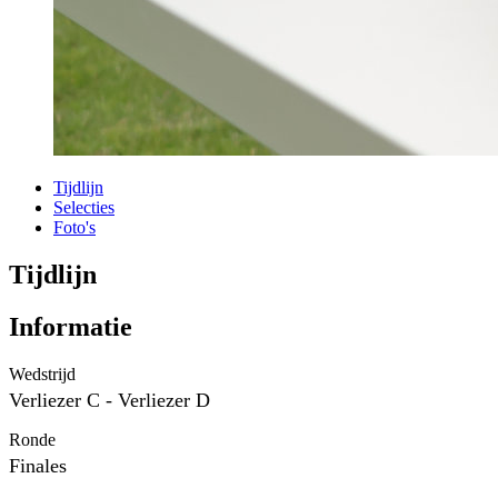
Tijdlijn
Selecties
Foto's
Tijdlijn
Informatie
Wedstrijd
Verliezer C - Verliezer D
Ronde
Finales